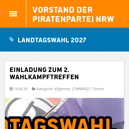
Vorstand der
Piratenpartei NRW
Landtagswahl 2027
Einladung zum 2.
Wahlkampftreffen
19.06.26
Kategorie:
Allgemein
,
LTWNRW27
,
Termin