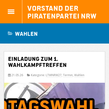
Vorstand der
Piratenpartei NRW
Wahlen
Einladung zum 1.
Wahlkampftreffen
21.05.26
Kategorie:
LTWNRW27
,
Termin
,
Wahlen