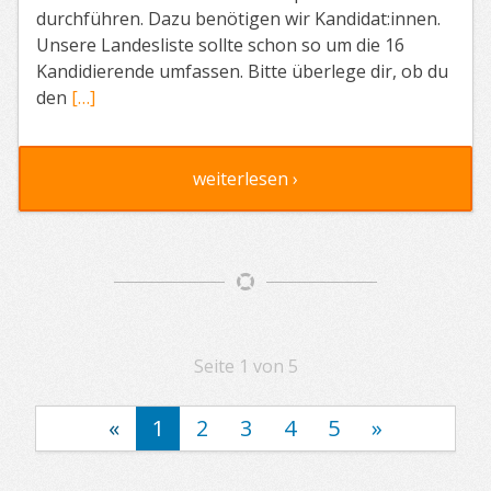
durchführen. Dazu benötigen wir Kandidat:innen.
Unsere Landesliste sollte schon so um die 16
Kandidierende umfassen. Bitte überlege dir, ob du
den
[…]
weiterlesen ›
Artikelnavigation
Seite 1 von 5
«
1
2
3
4
5
»