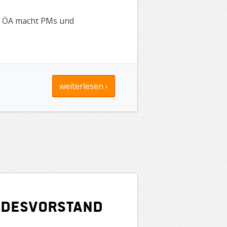
AG ÖA macht PMs und
weiterlesen ›
ndesvorstand