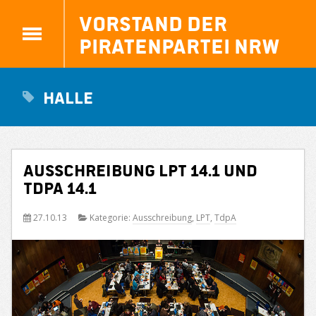
Vorstand der
Piratenpartei NRW
halle
Ausschreibung LPT 14.1 und
TdpA 14.1
27.10.13
Kategorie:
Ausschreibung
,
LPT
,
TdpA