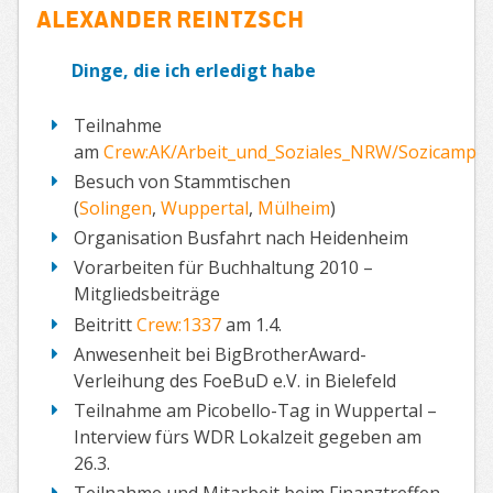
Alexander Reintzsch
Dinge, die ich erledigt habe
Teilnahme
am
Crew:AK/Arbeit_und_Soziales_NRW/Sozicamp
Besuch von Stammtischen
(
Solingen
,
Wuppertal
,
Mülheim
)
Organisation Busfahrt nach Heidenheim
Vorarbeiten für Buchhaltung 2010 –
Mitgliedsbeiträge
Beitritt
Crew:1337
am 1.4.
Anwesenheit bei BigBrotherAward-
Verleihung des FoeBuD e.V. in Bielefeld
Teilnahme am Picobello-Tag in Wuppertal –
Interview fürs WDR Lokalzeit gegeben am
26.3.