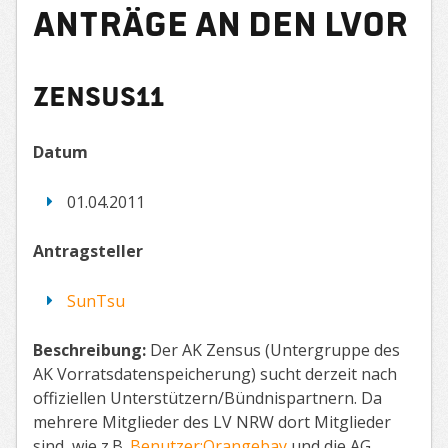
Anträge an den LVor
Zensus11
Datum
01.04.2011
Antragsteller
SunTsu
Beschreibung:
Der AK Zensus (Untergruppe des
AK Vorratsdatenspeicherung) sucht derzeit nach
offiziellen Unterstützern/Bündnispartnern. Da
mehrere Mitglieder des LV NRW dort Mitglieder
sind, wie z.B.
Benutzer:Orangebay
und die AG