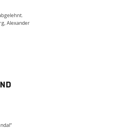
gelehnt.
örg, Alexander
and
ndal“