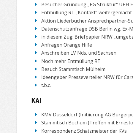
Besucher Gründung „PG Struktur“ UPH 
Entmüllung RT „Kontakt“ weitergemacht
Aktion Liederbücher Ansprechpartner-Su
Datenschutzanfrage DSB Berlin wg. Ex-Mi
in diesem Zug: Briefpapier NRW „umgeb
Anfragen Orange Hilfe
Anschreiben LV Nds. und Sachsen
Noch mehr Entmüllung RT
Besuch Stammtisch Mülheim
Ideengeber Presseverteiler NRW für Car
t.b.c.
Kai
KMV Düsseldorf (Initiierung AG Bürgerpo
Stammtisch Bochum (Treffen mit Ernest
Korrespondenz Schatzmeister der KVs