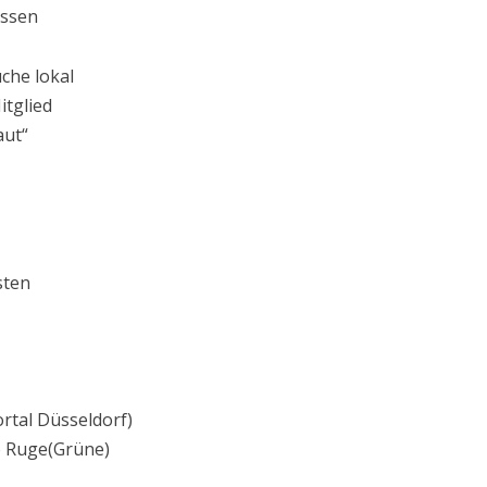
Essen
che lokal
tglied
aut“
sten
rtal Düsseldorf)
o Ruge(Grüne)